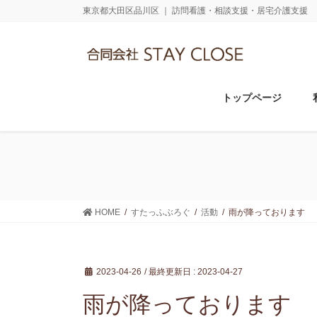
コ
ナ
東京都大田区品川区 ｜ 訪問看護・相談支援・居宅介護支援
ン
ビ
テ
ゲ
ン
ー
ツ
シ
に
ョ
トップページ
移
ン
動
に
移
動
HOME
すたっふぶろぐ
活動
雨が降っております
2023-04-26
/ 最終更新日 :
2023-04-27
雨が降っております