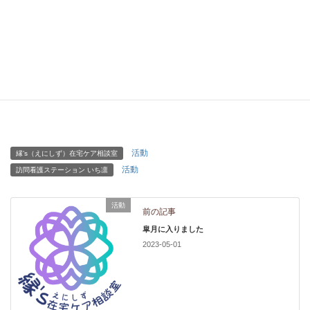
活動
縁’s（えにしず）在宅ケア相談室
活動
訪問看護ステーション いち凛
活動
前の記事
皐月に入りました
2023-05-01